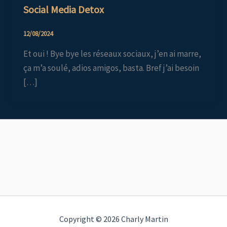
Social Media Detox
12/08/2024
Et oui ! Bye bye les réseaux sociaux, j’en ai marre,
ça m’a soulé, adios amigos, basta. Bref j’ai besoin
[…]
Copyright © 2026 Charly Martin